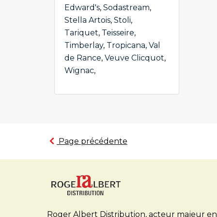
Edward's
,
Sodastream
,
Stella Artois
,
Stoli
,
Tariquet
,
Teisseire
,
Timberlay
,
Tropicana
,
Val
de Rance
,
Veuve Clicquot
,
Wignac
,
Page précédente
Roger Albert Distribution, acteur majeur en