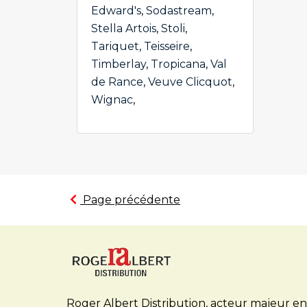
Edward's
,
Sodastream
,
Stella Artois
,
Stoli
,
Tariquet
,
Teisseire
,
Timberlay
,
Tropicana
,
Val
de Rance
,
Veuve Clicquot
,
Wignac
,
Page précédente
Roger Albert Distribution, acteur majeur en