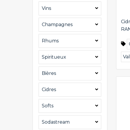
Vins
Cid
Champagnes
RA
Rhums
Va
Spiritueux
Bières
Cidres
Softs
Sodastream