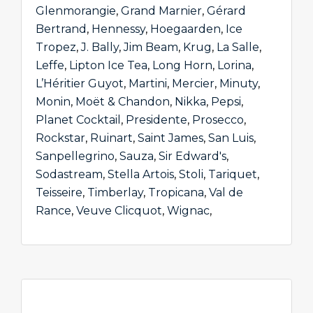
Glenmorangie
,
Grand Marnier
,
Gérard
Bertrand
,
Hennessy
,
Hoegaarden
,
Ice
Tropez
,
J. Bally
,
Jim Beam
,
Krug
,
La Salle
,
Leffe
,
Lipton Ice Tea
,
Long Horn
,
Lorina
,
L’Héritier Guyot
,
Martini
,
Mercier
,
Minuty
,
Monin
,
Moët & Chandon
,
Nikka
,
Pepsi
,
Planet Cocktail
,
Presidente
,
Prosecco
,
Rockstar
,
Ruinart
,
Saint James
,
San Luis
,
Sanpellegrino
,
Sauza
,
Sir Edward's
,
Sodastream
,
Stella Artois
,
Stoli
,
Tariquet
,
Teisseire
,
Timberlay
,
Tropicana
,
Val de
Rance
,
Veuve Clicquot
,
Wignac
,