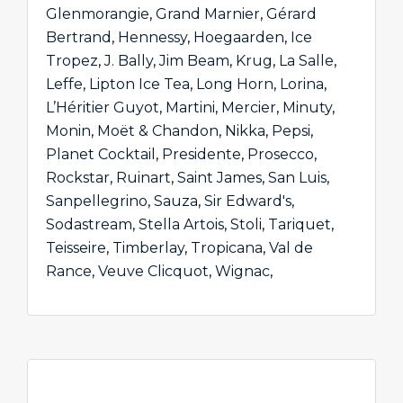
Glenmorangie
,
Grand Marnier
,
Gérard
Bertrand
,
Hennessy
,
Hoegaarden
,
Ice
Tropez
,
J. Bally
,
Jim Beam
,
Krug
,
La Salle
,
Leffe
,
Lipton Ice Tea
,
Long Horn
,
Lorina
,
L’Héritier Guyot
,
Martini
,
Mercier
,
Minuty
,
Monin
,
Moët & Chandon
,
Nikka
,
Pepsi
,
Planet Cocktail
,
Presidente
,
Prosecco
,
Rockstar
,
Ruinart
,
Saint James
,
San Luis
,
Sanpellegrino
,
Sauza
,
Sir Edward's
,
Sodastream
,
Stella Artois
,
Stoli
,
Tariquet
,
Teisseire
,
Timberlay
,
Tropicana
,
Val de
Rance
,
Veuve Clicquot
,
Wignac
,