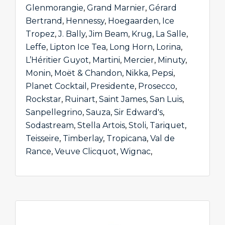
Glenmorangie
,
Grand Marnier
,
Gérard
Bertrand
,
Hennessy
,
Hoegaarden
,
Ice
Tropez
,
J. Bally
,
Jim Beam
,
Krug
,
La Salle
,
Leffe
,
Lipton Ice Tea
,
Long Horn
,
Lorina
,
L’Héritier Guyot
,
Martini
,
Mercier
,
Minuty
,
Monin
,
Moët & Chandon
,
Nikka
,
Pepsi
,
Planet Cocktail
,
Presidente
,
Prosecco
,
Rockstar
,
Ruinart
,
Saint James
,
San Luis
,
Sanpellegrino
,
Sauza
,
Sir Edward's
,
Sodastream
,
Stella Artois
,
Stoli
,
Tariquet
,
Teisseire
,
Timberlay
,
Tropicana
,
Val de
Rance
,
Veuve Clicquot
,
Wignac
,